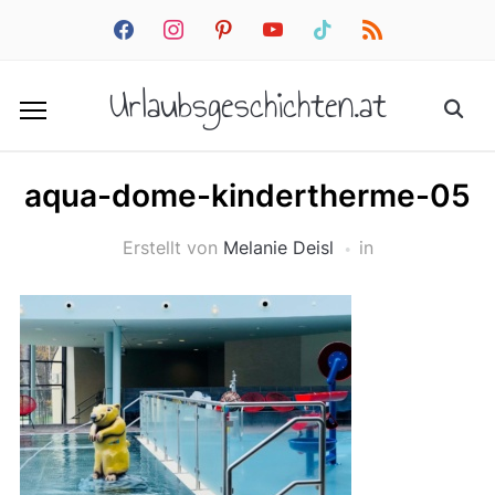
facebook
instagram
pinterest
youtube
tiktok
rss
Urlaubsgeschichten.at
aqua-dome-kindertherme-05
Erstellt von
Melanie Deisl
in