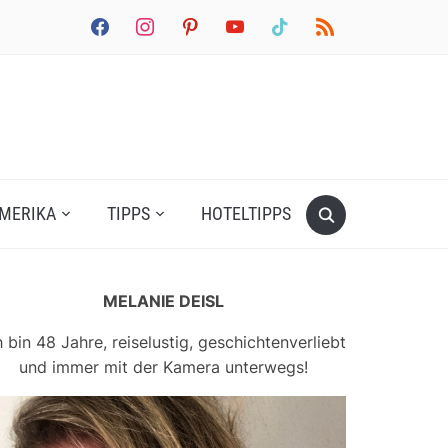
facebook
instagram
pinterest
youtube
tiktok
rss
MERIKA
TIPPS
HOTELTIPPS
MELANIE DEISL
h bin 48 Jahre, reiselustig, geschichtenverliebt
und immer mit der Kamera unterwegs!