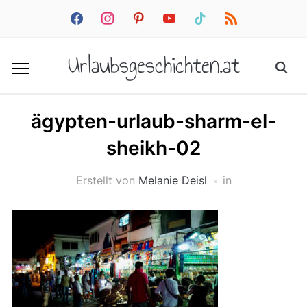
facebook
instagram
pinterest
youtube
tiktok
rss
Urlaubsgeschichten.at
ägypten-urlaub-sharm-el-
sheikh-02
Erstellt von
Melanie Deisl
in