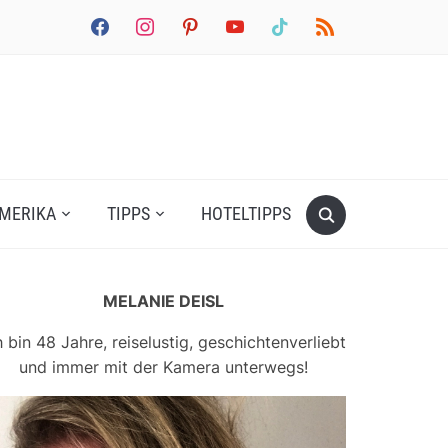
facebook
instagram
pinterest
youtube
tiktok
rss
MERIKA
TIPPS
HOTELTIPPS
MELANIE DEISL
h bin 48 Jahre, reiselustig, geschichtenverliebt
und immer mit der Kamera unterwegs!