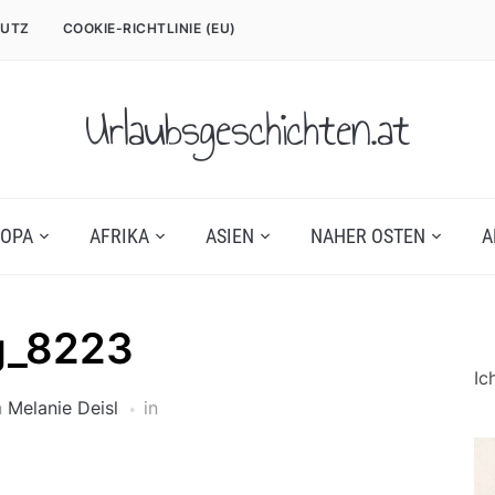
UTZ
COOKIE-RICHTLINIE (EU)
Urlaubsgeschichten.at
OPA
AFRIKA
ASIEN
NAHER OSTEN
A
g_8223
Ic
n
Melanie Deisl
in