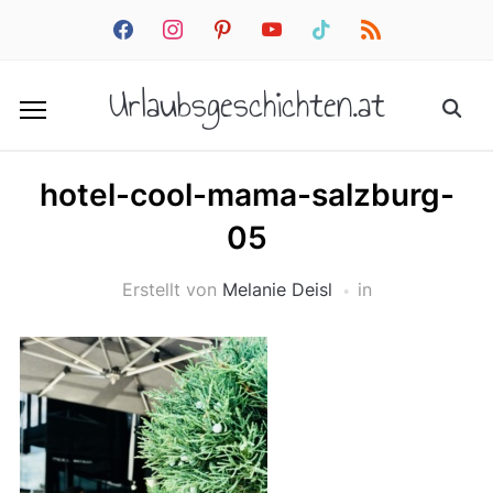
facebook
instagram
pinterest
youtube
tiktok
rss
Urlaubsgeschichten.at
hotel-cool-mama-salzburg-
05
Erstellt von
Melanie Deisl
in