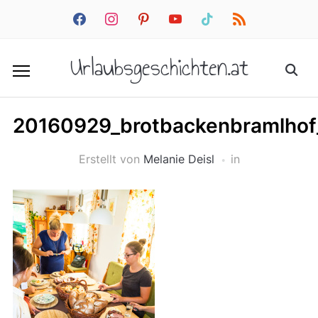
facebook
instagram
pinterest
youtube
tiktok
rss
Urlaubsgeschichten.at
20160929_brotbackenbramlho
Erstellt von
Melanie Deisl
in