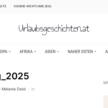
UTZ
COOKIE-RICHTLINIE (EU)
Urlaubsgeschichten.at
OPA
AFRIKA
ASIEN
NAHER OSTEN
A
g_2025
Ic
n
Melanie Deisl
in