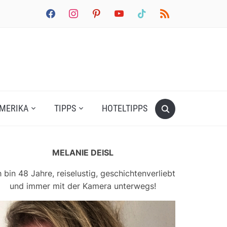
facebook
instagram
pinterest
youtube
tiktok
rss
MERIKA
TIPPS
HOTELTIPPS
MELANIE DEISL
h bin 48 Jahre, reiselustig, geschichtenverliebt
und immer mit der Kamera unterwegs!