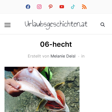
facebook
instagram
pinterest
youtube
tiktok
rss
Urlaubsgeschichten.at
06-hecht
Erstellt von
Melanie Deisl
in