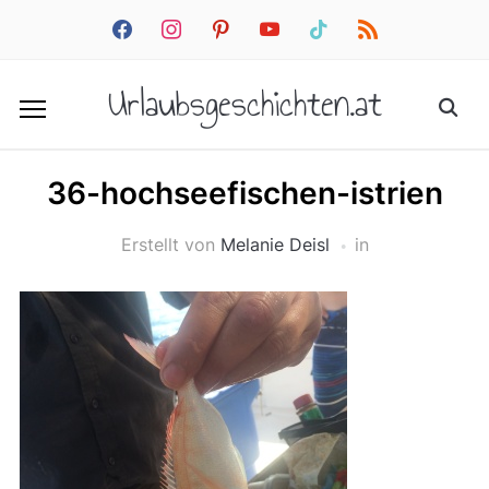
facebook
instagram
pinterest
youtube
tiktok
rss
Urlaubsgeschichten.at
36-hochseefischen-istrien
Erstellt von
Melanie Deisl
in