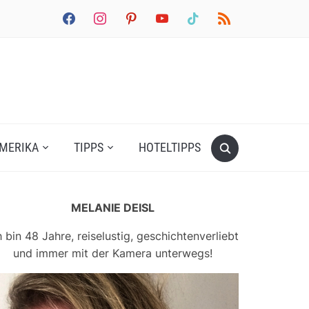
facebook
instagram
pinterest
youtube
tiktok
rss
MERIKA
TIPPS
HOTELTIPPS
MELANIE DEISL
h bin 48 Jahre, reiselustig, geschichtenverliebt
und immer mit der Kamera unterwegs!