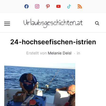
facebook
instagram
pinterest
youtube
tiktok
rss
Urlaubsgeschichten.at
24-hochseefischen-istrien
Erstellt von
Melanie Deisl
in