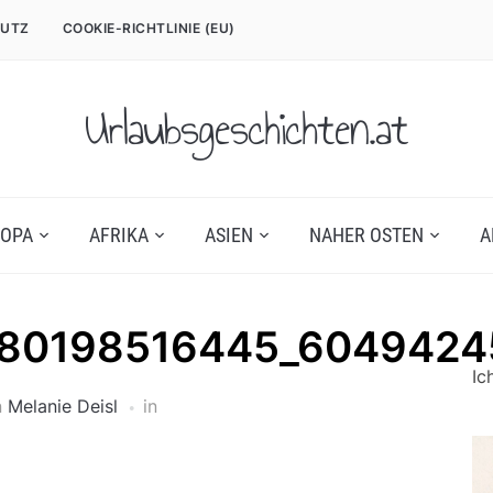
UTZ
COOKIE-RICHTLINIE (EU)
Urlaubsgeschichten.at
OPA
AFRIKA
ASIEN
NAHER OSTEN
A
280198516445_604942
Ic
n
Melanie Deisl
in