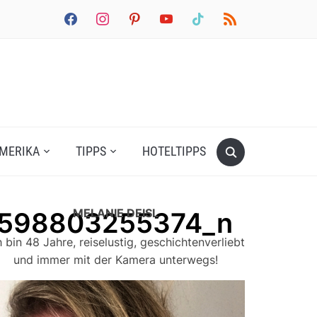
facebook
instagram
pinterest
youtube
tiktok
rss
MERIKA
TIPPS
HOTELTIPPS
MELANIE DEISL
4598803255374_n
h bin 48 Jahre, reiselustig, geschichtenverliebt
und immer mit der Kamera unterwegs!