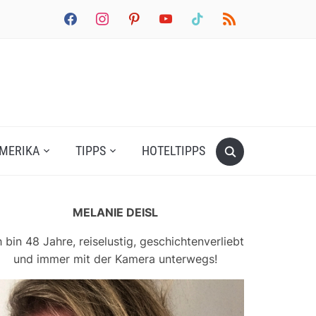
facebook
instagram
pinterest
youtube
tiktok
rss
MERIKA
TIPPS
HOTELTIPPS
MELANIE DEISL
h bin 48 Jahre, reiselustig, geschichtenverliebt
und immer mit der Kamera unterwegs!