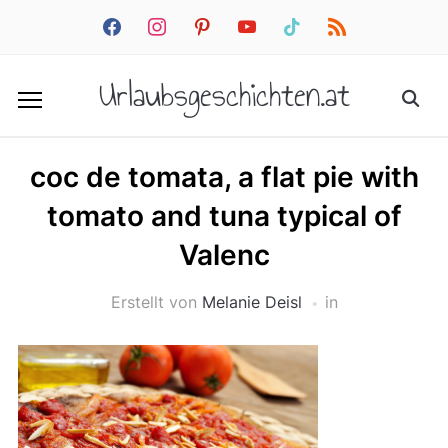
facebook
instagram
pinterest
youtube
tiktok
rss
Urlaubsgeschichten.at
coc de tomata, a flat pie with
tomato and tuna typical of
Valenc
Erstellt von
Melanie Deisl
in