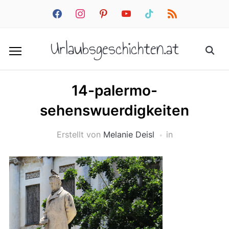
facebook
instagram
pinterest
youtube
tiktok
rss
Urlaubsgeschichten.at
14-palermo-
sehenswuerdigkeiten
Erstellt von
Melanie Deisl
in