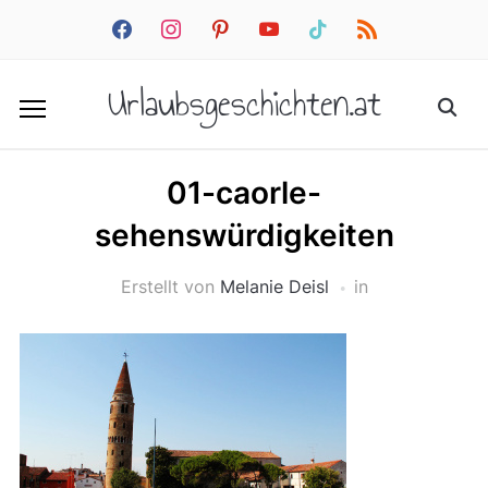
facebook
instagram
pinterest
youtube
tiktok
rss
Urlaubsgeschichten.at
01-caorle-
sehenswürdigkeiten
Erstellt von
Melanie Deisl
in