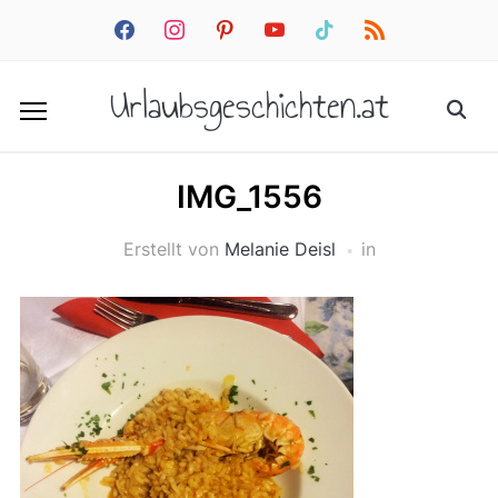
facebook
instagram
pinterest
youtube
tiktok
rss
Urlaubsgeschichten.at
IMG_1556
Erstellt von
Melanie Deisl
in