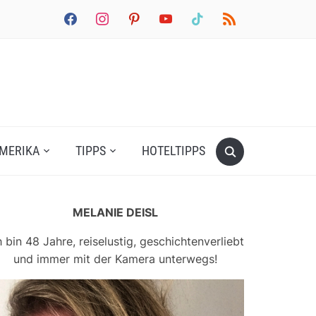
facebook
instagram
pinterest
youtube
tiktok
rss
MERIKA
TIPPS
HOTELTIPPS
MELANIE DEISL
h bin 48 Jahre, reiselustig, geschichtenverliebt
und immer mit der Kamera unterwegs!