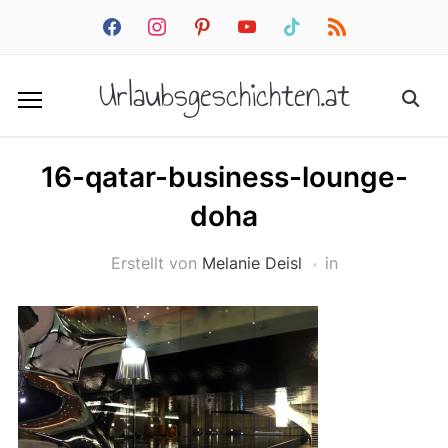
facebook
instagram
pinterest
youtube
tiktok
rss
Urlaubsgeschichten.at
16-qatar-business-lounge-
doha
Erstellt von
Melanie Deisl
in