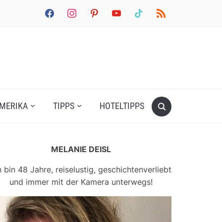
facebook
instagram
pinterest
youtube
tiktok
rss
MERIKA
TIPPS
HOTELTIPPS
MELANIE DEISL
h bin 48 Jahre, reiselustig, geschichtenverliebt
und immer mit der Kamera unterwegs!