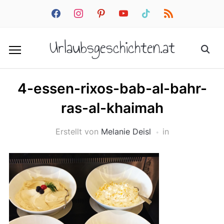
facebook
instagram
pinterest
youtube
tiktok
rss
Urlaubsgeschichten.at
4-essen-rixos-bab-al-bahr-
ras-al-khaimah
Erstellt von
Melanie Deisl
in