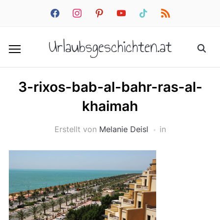
facebook
instagram
pinterest
youtube
tiktok
rss
Urlaubsgeschichten.at
3-rixos-bab-al-bahr-ras-al-
khaimah
Erstellt von
Melanie Deisl
in