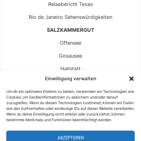
Reisebericht Texas
Rio de Janeiro Sehenswürdigkeiten
SALZKAMMERGUT
Offensee
Gosausee
Hallstatt
Einwilligung verwalten
Langbathsee
Um dir ein optimales Erlebnis zu bieten, verwenden wir Technologien wie
Altausseer See
Cookies, um Geräteinformationen zu speichern und/oder darauf
zuzugreifen. Wenn du diesen Technologien zustimmst, können wir Daten
Hintersee
wie das Surfverhalten oder eindeutige IDs auf dieser Website verarbeiten.
Wenn du deine Einwilligung nicht erteilst oder zurückziehst, können
bestimmte Merkmale und Funktionen beeinträchtigt werden.
AKZEPTIEREN
ABOUT
IMPRESSUM & KONTAKT
DATENSCHUTZ