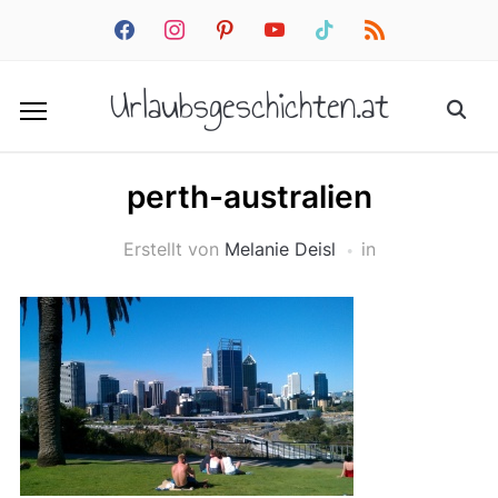
facebook
instagram
pinterest
youtube
tiktok
rss
Urlaubsgeschichten.at
perth-australien
Erstellt von
Melanie Deisl
in