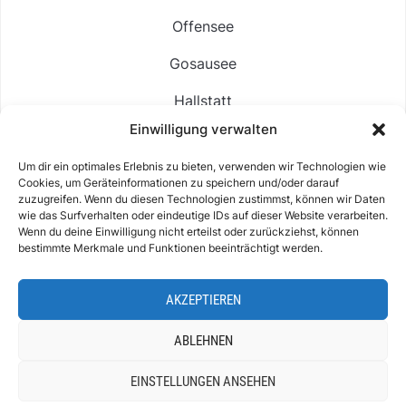
Offensee
Gosausee
Hallstatt
Einwilligung verwalten
Langbathsee
Um dir ein optimales Erlebnis zu bieten, verwenden wir Technologien wie
Altausseer See
Cookies, um Geräteinformationen zu speichern und/oder darauf
zuzugreifen. Wenn du diesen Technologien zustimmst, können wir Daten
Hintersee
wie das Surfverhalten oder eindeutige IDs auf dieser Website verarbeiten.
Wenn du deine Einwilligung nicht erteilst oder zurückziehst, können
bestimmte Merkmale und Funktionen beeinträchtigt werden.
AKZEPTIEREN
ABOUT
IMPRESSUM & KONTAKT
DATENSCHUTZ
COOKIE-RICHTLINIE (EU)
ABLEHNEN
EINSTELLUNGEN ANSEHEN