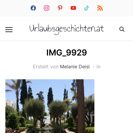
facebook
instagram
pinterest
youtube
tiktok
rss
Urlaubsgeschichten.at
IMG_9929
Erstellt von
Melanie Deisl
in