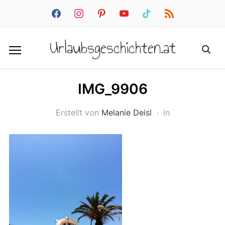
facebook
instagram
pinterest
youtube
tiktok
rss
Urlaubsgeschichten.at
IMG_9906
Erstellt von
Melanie Deisl
in