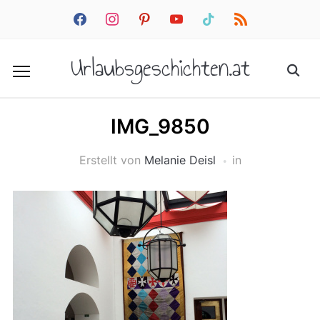
facebook
instagram
pinterest
youtube
tiktok
rss
Urlaubsgeschichten.at
IMG_9850
Erstellt von
Melanie Deisl
in