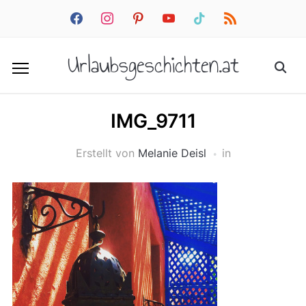
facebook
instagram
pinterest
youtube
tiktok
rss
Urlaubsgeschichten.at
IMG_9711
Erstellt von
Melanie Deisl
in