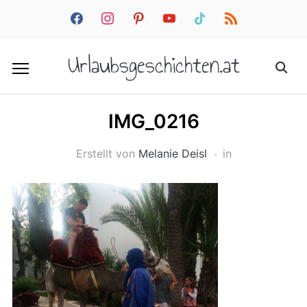
facebook
instagram
pinterest
youtube
tiktok
rss
Urlaubsgeschichten.at
IMG_0216
Erstellt von
Melanie Deisl
in