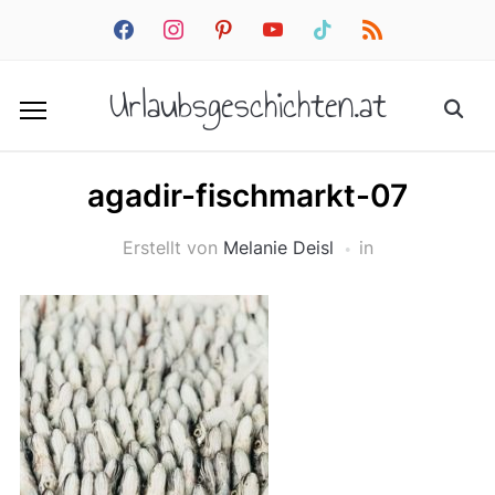
facebook
instagram
pinterest
youtube
tiktok
rss
Urlaubsgeschichten.at
agadir-fischmarkt-07
Erstellt von
Melanie Deisl
in