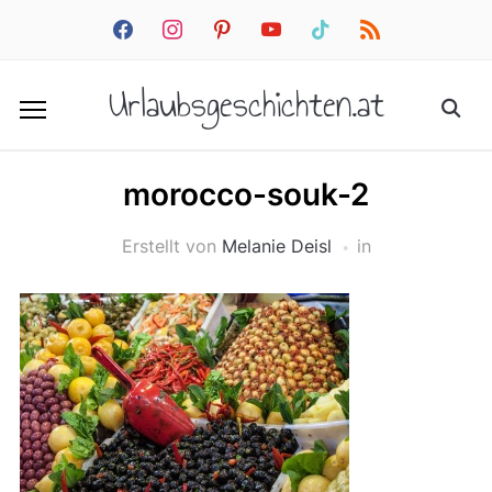
facebook
instagram
pinterest
youtube
tiktok
rss
Urlaubsgeschichten.at
morocco-souk-2
Erstellt von
Melanie Deisl
in