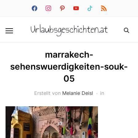
facebook
instagram
pinterest
youtube
tiktok
rss
Urlaubsgeschichten.at
marrakech-
sehenswuerdigkeiten-souk-
05
Erstellt von
Melanie Deisl
in