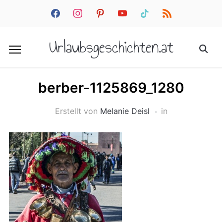
facebook
instagram
pinterest
youtube
tiktok
rss
Urlaubsgeschichten.at
berber-1125869_1280
Erstellt von
Melanie Deisl
in