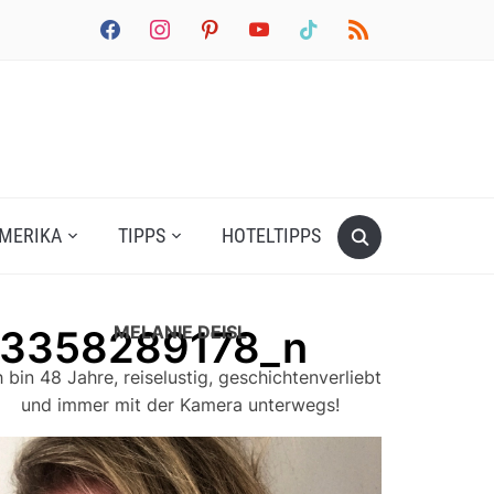
facebook
instagram
pinterest
youtube
tiktok
rss
MERIKA
TIPPS
HOTELTIPPS
MELANIE DEISL
63358289178_n
h bin 48 Jahre, reiselustig, geschichtenverliebt
und immer mit der Kamera unterwegs!