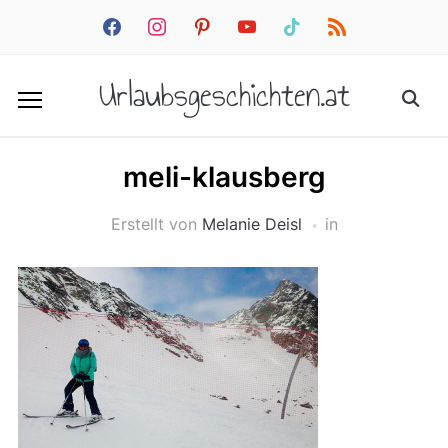
facebook
instagram
pinterest
youtube
tiktok
rss
Urlaubsgeschichten.at
meli-klausberg
Erstellt von
Melanie Deisl
in