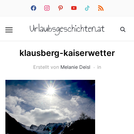
facebook
instagram
pinterest
youtube
tiktok
rss
Urlaubsgeschichten.at
klausberg-kaiserwetter
Erstellt von
Melanie Deisl
in