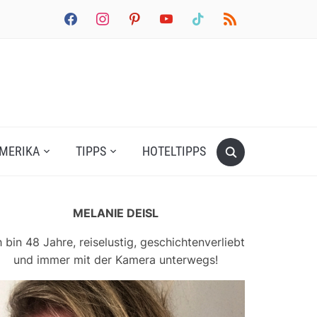
facebook
instagram
pinterest
youtube
tiktok
rss
MERIKA
TIPPS
HOTELTIPPS
MELANIE DEISL
h bin 48 Jahre, reiselustig, geschichtenverliebt
und immer mit der Kamera unterwegs!