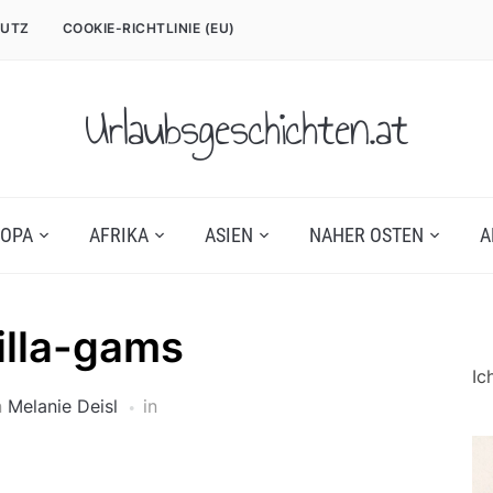
UTZ
COOKIE-RICHTLINIE (EU)
Urlaubsgeschichten.at
OPA
AFRIKA
ASIEN
NAHER OSTEN
A
illa-gams
Ic
n
Melanie Deisl
in