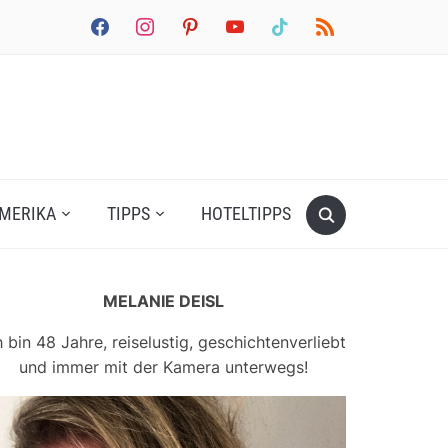
facebook
instagram
pinterest
youtube
tiktok
rss
MERIKA
TIPPS
HOTELTIPPS
MELANIE DEISL
h bin 48 Jahre, reiselustig, geschichtenverliebt
und immer mit der Kamera unterwegs!