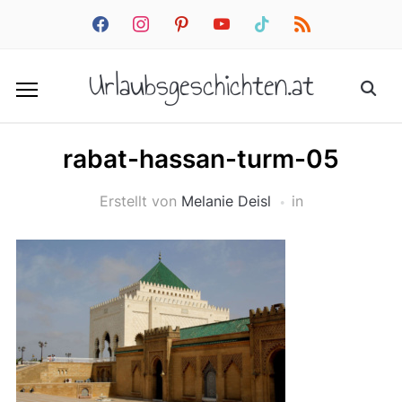
facebook
instagram
pinterest
youtube
tiktok
rss
Urlaubsgeschichten.at
rabat-hassan-turm-05
Erstellt von
Melanie Deisl
in