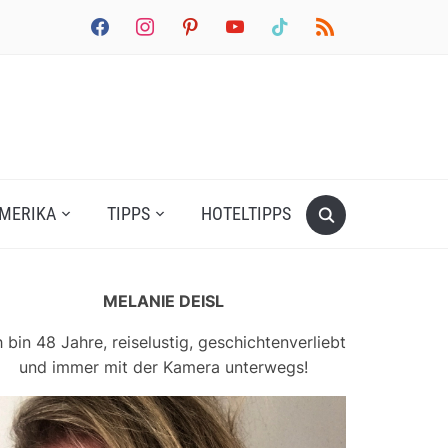
facebook
instagram
pinterest
youtube
tiktok
rss
MERIKA
TIPPS
HOTELTIPPS
MELANIE DEISL
h bin 48 Jahre, reiselustig, geschichtenverliebt
und immer mit der Kamera unterwegs!