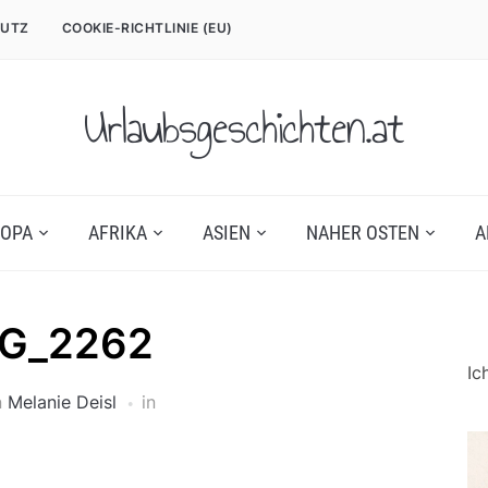
UTZ
COOKIE-RICHTLINIE (EU)
Urlaubsgeschichten.at
OPA
AFRIKA
ASIEN
NAHER OSTEN
A
MG_2262
Ic
n
Melanie Deisl
in