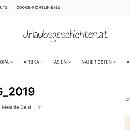
UTZ
COOKIE-RICHTLINIE (EU)
Urlaubsgeschichten.at
OPA
AFRIKA
ASIEN
NAHER OSTEN
A
G_2019
Ic
n
Melanie Deisl
in