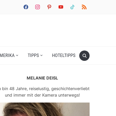
facebook
instagram
pinterest
youtube
tiktok
rss
MERIKA
TIPPS
HOTELTIPPS
MELANIE DEISL
h bin 48 Jahre, reiselustig, geschichtenverliebt
und immer mit der Kamera unterwegs!