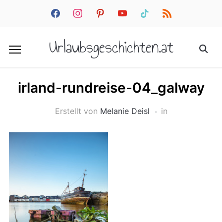
facebook
instagram
pinterest
youtube
tiktok
rss
Urlaubsgeschichten.at
irland-rundreise-04_galway
Erstellt von
Melanie Deisl
in