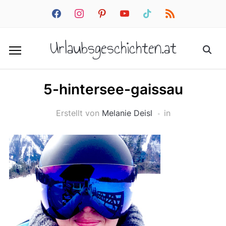
facebook
instagram
pinterest
youtube
tiktok
rss
Urlaubsgeschichten.at
5-hintersee-gaissau
Erstellt von
Melanie Deisl
in