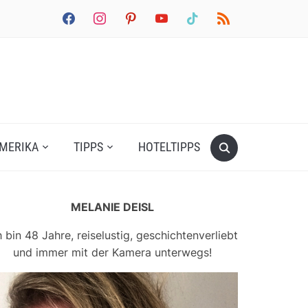
facebook
instagram
pinterest
youtube
tiktok
rss
MERIKA
TIPPS
HOTELTIPPS
MELANIE DEISL
h bin 48 Jahre, reiselustig, geschichtenverliebt
und immer mit der Kamera unterwegs!