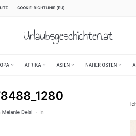
UTZ
COOKIE-RICHTLINIE (EU)
Urlaubsgeschichten.at
OPA
AFRIKA
ASIEN
NAHER OSTEN
A
78488_1280
Ic
n
Melanie Deisl
in