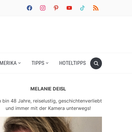
facebook
instagram
pinterest
youtube
tiktok
rss
MERIKA
TIPPS
HOTELTIPPS
MELANIE DEISL
h bin 48 Jahre, reiselustig, geschichtenverliebt
und immer mit der Kamera unterwegs!