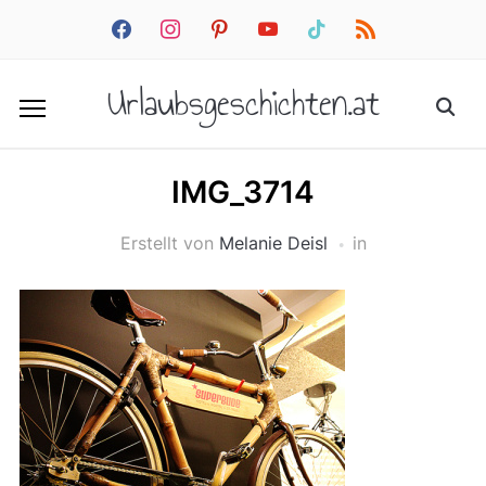
facebook
instagram
pinterest
youtube
tiktok
rss
Urlaubsgeschichten.at
IMG_3714
Erstellt von
Melanie Deisl
in