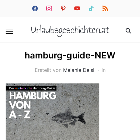
facebook
instagram
pinterest
youtube
tiktok
rss
Urlaubsgeschichten.at
hamburg-guide-NEW
Erstellt von
Melanie Deisl
in