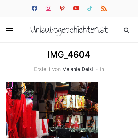
facebook
instagram
pinterest
youtube
tiktok
rss
Urlaubsgeschichten.at
IMG_4604
Erstellt von
Melanie Deisl
in