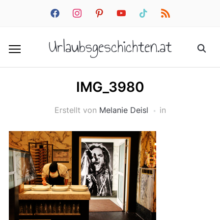
facebook
instagram
pinterest
youtube
tiktok
rss
Urlaubsgeschichten.at
IMG_3980
Erstellt von
Melanie Deisl
in