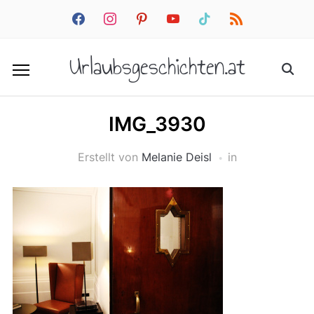
facebook
instagram
pinterest
youtube
tiktok
rss
Urlaubsgeschichten.at
IMG_3930
Erstellt von
Melanie Deisl
in