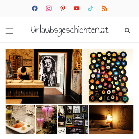
facebook
instagram
pinterest
youtube
tiktok
rss
Urlaubsgeschichten.at